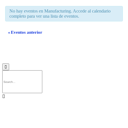
de
Eventos
No hay eventos en Manufacturing. Accede al calendario
completo para ver una lista de eventos.
«
Eventos anterior
2019 Perforaciones Sondega

