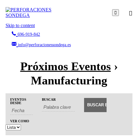

Skip to content
696-919-842
info@perforacionessondega.es
Próximos Eventos
›
Manufacturing
Búsqueda
Búsqueda
EVENTOS
BUSCAR
Navegación
de
DESDE
y
de
Eventos
navegació
vistas
de
de
VER COMO
Evento
vistas